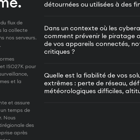
me.
détournées ou utilisées à des fin
du flux de
Dans un contexte où les cyberat
 la collecte
comment prévenir le piratage o
ns nos serveurs.
de vos appareils connectés, no
.
critiques ?
normes
3 et ISO27K pour
surveillance,
Quelle est la fiabilité de vos s
èmes et la
extrêmes : perte de réseau, défa
météorologiques difficiles, altit
te et assure
c un temps de
r. Nous
tirégionale des
eprise après